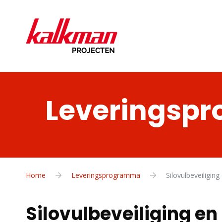
Leveringsp
Home
Leveringsprogramma
Silovulbeveiligin
Silovulbeveiliging e