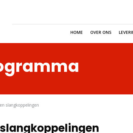
HOME
OVER ONS
LEVER
rogramma
g en slangkoppelingen
n slangkoppelingen